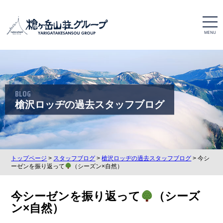
t
o
g
g
l
e
n
a
v
i
BLOG
g
a
槍沢ロッヂの過去スタッフブログ
t
i
o
n
トップページ
>
スタッフブログ
>
槍沢ロッヂの過去スタッフブログ
> 今シ
ーゼンを振り返って
（シーズン×自然）
今シーゼンを振り返って
（シーズ
ン×自然）