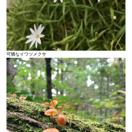
可憐なイワツメクサ