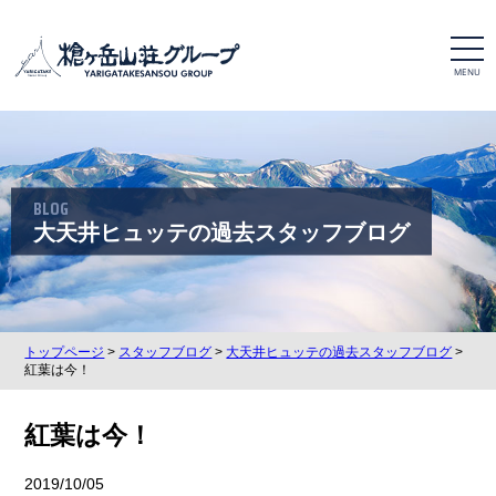
t
o
g
g
l
e
n
a
v
i
BLOG
g
a
大天井ヒュッテの過去スタッフブログ
t
i
o
n
トップページ
>
スタッフブログ
>
大天井ヒュッテの過去スタッフブログ
>
紅葉は今！
紅葉は今！
2019/10/05