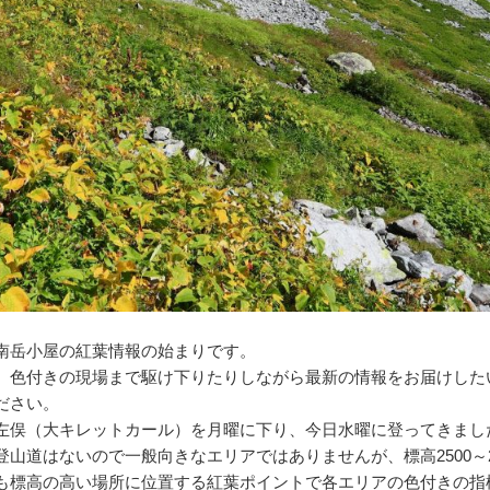
南岳小屋の紅葉情報の始まりです。
、色付きの現場まで駆け下りたりしながら最新の情報をお届けした
ださい。
左俣（大キレットカール）を月曜に下り、今日水曜に登ってきまし
山道はないので一般向きなエリアではありませんが、標高2500～2
も標高の高い場所に位置する紅葉ポイントで各エリアの色付きの指