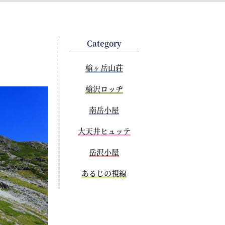
Category
槍ヶ岳山荘
槍沢ロッヂ
南岳小屋
大天井ヒュッテ
岳沢小屋
あるじの視線